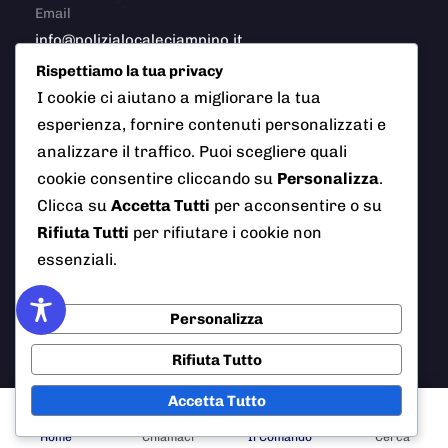
Email
info@polizialocaleciampino.it
Rispettiamo la tua privacy
I cookie ci aiutano a migliorare la tua
esperienza, fornire contenuti personalizzati e
© 2026 Polizia Locale del Comune di Ciampino (Roma). Tutti
analizzare il traffico. Puoi scegliere quali
i diritti riservati
cookie consentire cliccando su
Personalizza
.
Clicca su
Accetta Tutti
per acconsentire o su
Rifiuta Tutti
per rifiutare i cookie non
essenziali.
AI Info
Privacy Policy
Note Legali
Cookie Policy
Credits
Personalizza
Rifiuta Tutto
Accetta Tutto
Home
Chiamaci
Il Comando
Cerca