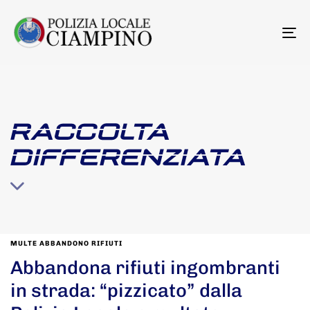
To
na
RACCOLTA
DIFFERENZIATA
MULTE ABBANDONO RIFIUTI
Abbandona rifiuti ingombranti
in strada: “pizzicato” dalla