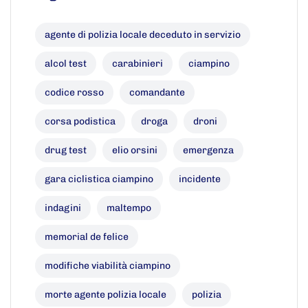
agente di polizia locale deceduto in servizio
alcol test
carabinieri
ciampino
codice rosso
comandante
corsa podistica
droga
droni
drug test
elio orsini
emergenza
gara ciclistica ciampino
incidente
indagini
maltempo
memorial de felice
modifiche viabilità ciampino
morte agente polizia locale
polizia