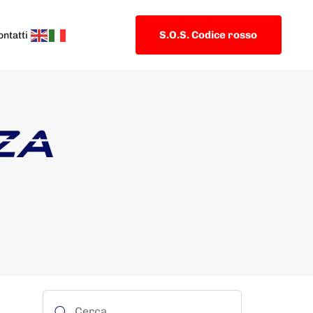
S.O.S. Codice rosso
ontatti
ZA