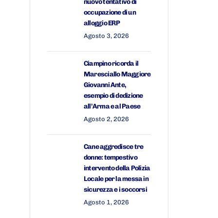
nuovo tentativo di
occupazione di un
alloggio ERP
Agosto 3, 2026
Ciampino ricorda il
Maresciallo Maggiore
Giovanni Ante,
esempio di dedizione
all’Arma e al Paese
Agosto 2, 2026
Cane aggredisce tre
donne: tempestivo
intervento della Polizia
Locale per la messa in
sicurezza e i soccorsi
Agosto 1, 2026