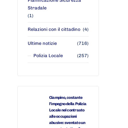
Pianificazione Sicurezza
Stradale
(1)
Relazioni con il cittadino
(4)
Ultime notizie
(716)
Polizia Locale
(257)
Ciampino, costante
l’impegno della Polizia
Locale nel contrasto
alle occupazioni
abusive: sventato un