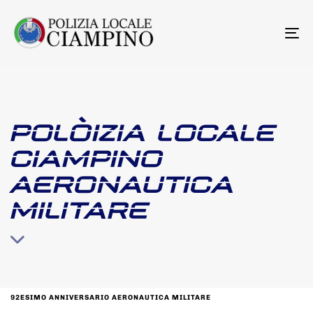
To
na
POLÒIZIA LOCALE
CIAMPINO
AERONAUTICA
MILITARE
92ESIMO ANNIVERSARIO AERONAUTICA MILITARE