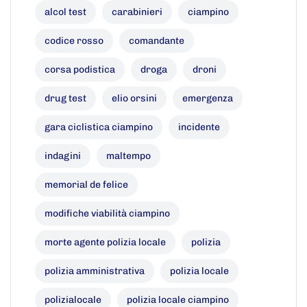
alcol test
carabinieri
ciampino
codice rosso
comandante
corsa podistica
droga
droni
drug test
elio orsini
emergenza
gara ciclistica ciampino
incidente
indagini
maltempo
memorial de felice
modifiche viabilità ciampino
morte agente polizia locale
polizia
polizia amministrativa
polizia locale
polizialocale
polizia locale ciampino