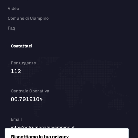
Video
Comune di Ciampino
Faq
Contattaci
Per urgenze
112
Centrale Operativa
06.7919104
Email
info@polizialocaleciampino.it
Rispettiamo la tua privacy