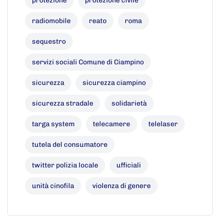
protezione
protezione civile
radiomobile
reato
roma
sequestro
servizi sociali Comune di Ciampino
sicurezza
sicurezza ciampino
sicurezza stradale
solidarietà
targa system
telecamere
telelaser
tutela del consumatore
twitter polizia locale
ufficiali
unità cinofila
violenza di genere