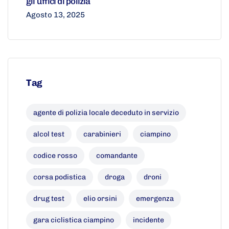
gli uffici di polizia
Agosto 13, 2025
Tag
agente di polizia locale deceduto in servizio
alcol test
carabinieri
ciampino
codice rosso
comandante
corsa podistica
droga
droni
drug test
elio orsini
emergenza
gara ciclistica ciampino
incidente