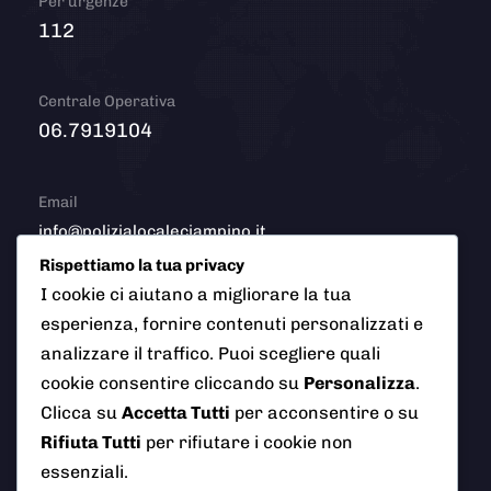
Per urgenze
112
Centrale Operativa
06.7919104
Email
info@polizialocaleciampino.it
Rispettiamo la tua privacy
I cookie ci aiutano a migliorare la tua
esperienza, fornire contenuti personalizzati e
© 2026 Polizia Locale del Comune di Ciampino (Roma). Tutti
analizzare il traffico. Puoi scegliere quali
i diritti riservati
cookie consentire cliccando su
Personalizza
.
Clicca su
Accetta Tutti
per acconsentire o su
Rifiuta Tutti
per rifiutare i cookie non
AI Info
Privacy Policy
Note Legali
essenziali.