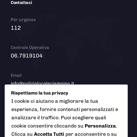
Contattaci
Per urgenze
112
Centrale Operativa
06.7919104
Email
info@polizialocaleciampino.it
Rispettiamo la tua privacy
I cookie ci aiutano a migliorare la tua
esperienza, fornire contenuti personalizzati e
© 2026 Polizia Locale del Comune di Ciampino (Roma). Tutti
analizzare il traffico. Puoi scegliere quali
i diritti riservati
cookie consentire cliccando su
Personalizza
.
Clicca su
Accetta Tutti
per acconsentire o su