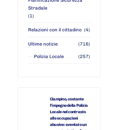
Pianificazione Sicurezza
Stradale
(1)
Relazioni con il cittadino
(4)
Ultime notizie
(716)
Polizia Locale
(257)
Ciampino, costante
l’impegno della Polizia
Locale nel contrasto
alle occupazioni
abusive: sventato un