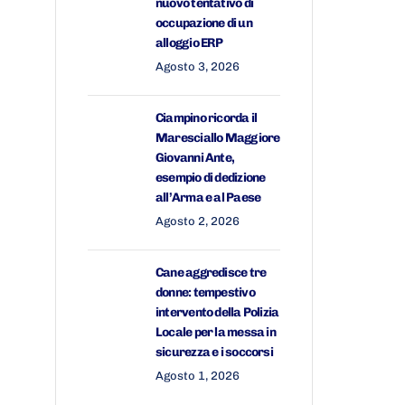
nuovo tentativo di
occupazione di un
alloggio ERP
Agosto 3, 2026
Ciampino ricorda il
Maresciallo Maggiore
Giovanni Ante,
esempio di dedizione
all’Arma e al Paese
Agosto 2, 2026
Cane aggredisce tre
donne: tempestivo
intervento della Polizia
Locale per la messa in
sicurezza e i soccorsi
Agosto 1, 2026