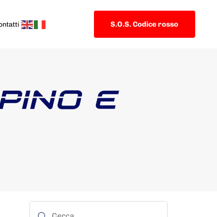
S.O.S. Codice rosso
ontatti
PINO E