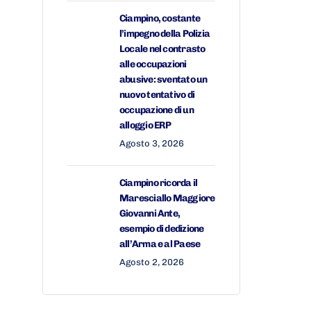
Ciampino, costante
l’impegno della Polizia
Locale nel contrasto
alle occupazioni
abusive: sventato un
nuovo tentativo di
occupazione di un
alloggio ERP
Agosto 3, 2026
Ciampino ricorda il
Maresciallo Maggiore
Giovanni Ante,
esempio di dedizione
all’Arma e al Paese
Agosto 2, 2026