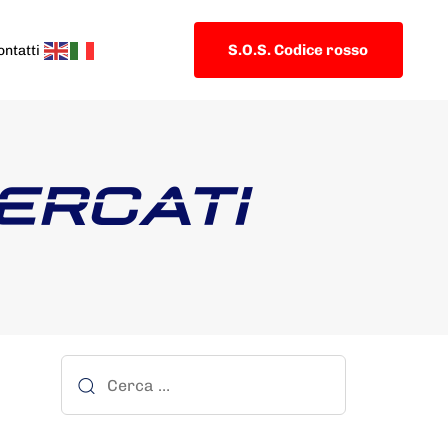
S.O.S. Codice rosso
ontatti
MERCATI