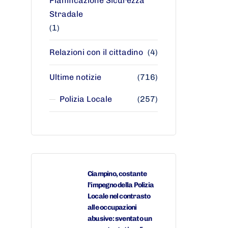
Pianificazione Sicurezza
Stradale
(1)
Relazioni con il cittadino
(4)
Ultime notizie
(716)
Polizia Locale
(257)
Ciampino, costante
l’impegno della Polizia
Locale nel contrasto
alle occupazioni
abusive: sventato un