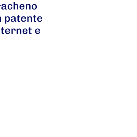
iracheno
n patente
nternet e