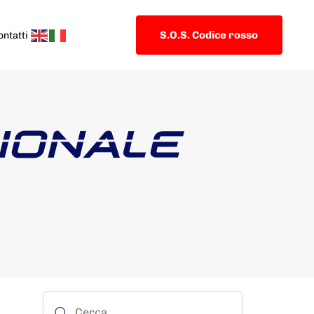
S.O.S. Codice rosso
ontatti
IONALE