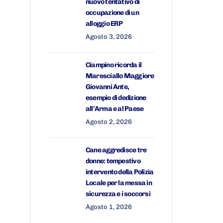
nuovo tentativo di
occupazione di un
alloggio ERP
Agosto 3, 2026
Ciampino ricorda il
Maresciallo Maggiore
Giovanni Ante,
esempio di dedizione
all’Arma e al Paese
Agosto 2, 2026
Cane aggredisce tre
donne: tempestivo
intervento della Polizia
Locale per la messa in
sicurezza e i soccorsi
Agosto 1, 2026