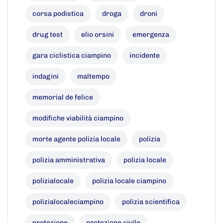
corsa podistica
droga
droni
drug test
elio orsini
emergenza
gara ciclistica ciampino
incidente
indagini
maltempo
memorial de felice
modifiche viabilità ciampino
morte agente polizia locale
polizia
polizia amministrativa
polizia locale
polizialocale
polizia locale ciampino
polizialocaleciampino
polizia scientifica
protezione
protezione civile