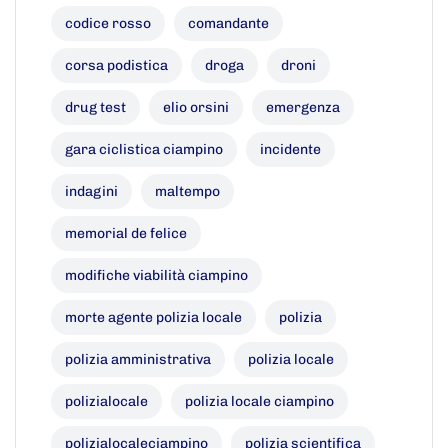
codice rosso
comandante
corsa podistica
droga
droni
drug test
elio orsini
emergenza
gara ciclistica ciampino
incidente
indagini
maltempo
memorial de felice
modifiche viabilità ciampino
morte agente polizia locale
polizia
polizia amministrativa
polizia locale
polizialocale
polizia locale ciampino
polizialocaleciampino
polizia scientifica