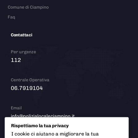
Comune di Ciampino
Faq
Contattaci
Per urgenze
112
Centrale Operativa
06.7919104
Email
info@polizialocaleciampino.it
Rispettiamo la tua privacy
I cookie ci aiutano a migliorare la tua