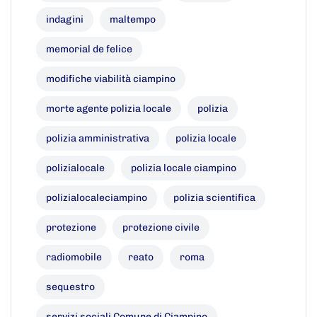
indagini
maltempo
memorial de felice
modifiche viabilità ciampino
morte agente polizia locale
polizia
polizia amministrativa
polizia locale
polizialocale
polizia locale ciampino
polizialocaleciampino
polizia scientifica
protezione
protezione civile
radiomobile
reato
roma
sequestro
servizi sociali Comune di Ciampino