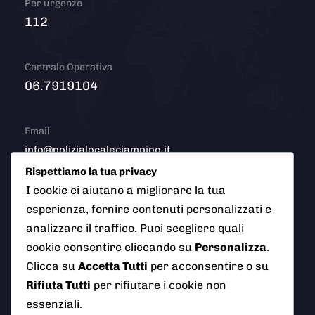
Per urgenze
112
Centrale Operativa
06.7919104
Email
info@polizialocaleciampino.it
Rispettiamo la tua privacy
I cookie ci aiutano a migliorare la tua
esperienza, fornire contenuti personalizzati e
© 2026 Polizia Locale del Comune di Ciampino (Roma). Tutti
analizzare il traffico. Puoi scegliere quali
i diritti riservati
cookie consentire cliccando su
Personalizza
.
Clicca su
Accetta Tutti
per acconsentire o su
Rifiuta Tutti
per rifiutare i cookie non
essenziali.
AI Info
Privacy Policy
Note Legali