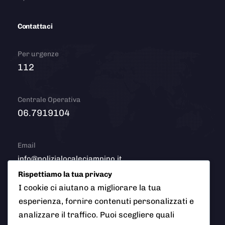
Contattaci
Per urgenze
112
Centrale Operativa
06.7919104
Email
info@polizialocaleciampino.it
Rispettiamo la tua privacy
I cookie ci aiutano a migliorare la tua
esperienza, fornire contenuti personalizzati e
© 2026 Polizia Locale del Comune di Ciampino (Roma). Tutti
analizzare il traffico. Puoi scegliere quali
i diritti riservati