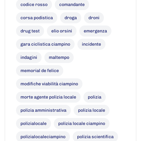
codice rosso
comandante
corsa podistica
droga
droni
drug test
elio orsini
emergenza
gara ciclistica ciampino
incidente
indagini
maltempo
memorial de felice
modifiche viabilità ciampino
morte agente polizia locale
polizia
polizia amministrativa
polizia locale
polizialocale
polizia locale ciampino
polizialocaleciampino
polizia scientifica