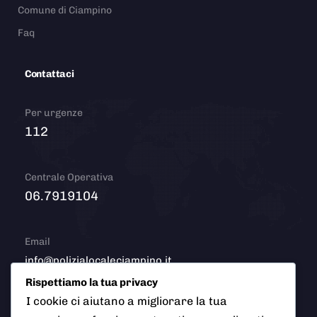
Comune di Ciampino
Faq
Contattaci
Per urgenze
112
Centrale Operativa
06.7919104
Email
info@polizialocaleciampino.it
Rispettiamo la tua privacy
I cookie ci aiutano a migliorare la tua