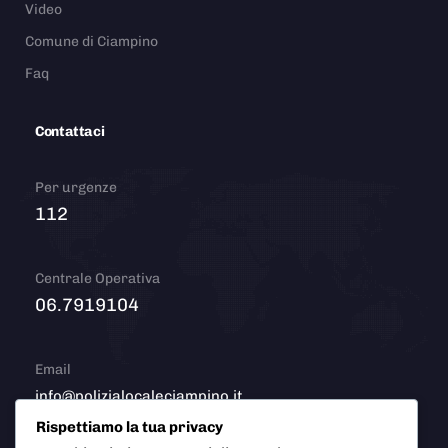
Video
Comune di Ciampino
Faq
Contattaci
Per urgenze
112
Centrale Operativa
06.7919104
Email
info@polizialocaleciampino.it
Rispettiamo la tua privacy