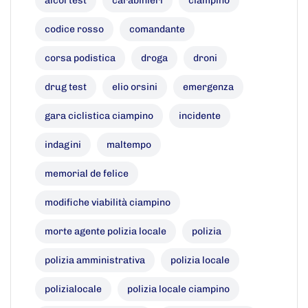
alcol test
carabinieri
ciampino
codice rosso
comandante
corsa podistica
droga
droni
drug test
elio orsini
emergenza
gara ciclistica ciampino
incidente
indagini
maltempo
memorial de felice
modifiche viabilità ciampino
morte agente polizia locale
polizia
polizia amministrativa
polizia locale
polizialocale
polizia locale ciampino