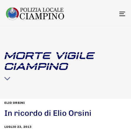
To
na
MORTE VIGILE
CIAMPINO
ELIO ORSINI
In ricordo di Elio Orsini
LUGLIO 23, 2013