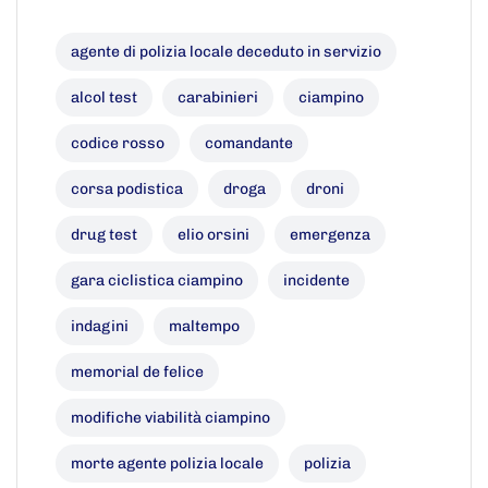
agente di polizia locale deceduto in servizio
alcol test
carabinieri
ciampino
codice rosso
comandante
corsa podistica
droga
droni
drug test
elio orsini
emergenza
gara ciclistica ciampino
incidente
indagini
maltempo
memorial de felice
modifiche viabilità ciampino
morte agente polizia locale
polizia