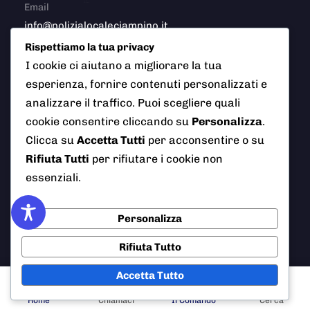
Email
info@polizialocaleciampino.it
Rispettiamo la tua privacy
I cookie ci aiutano a migliorare la tua
esperienza, fornire contenuti personalizzati e
© 2026 Polizia Locale del Comune di Ciampino (Roma). Tutti
analizzare il traffico. Puoi scegliere quali
i diritti riservati
cookie consentire cliccando su
Personalizza
.
Clicca su
Accetta Tutti
per acconsentire o su
Rifiuta Tutti
per rifiutare i cookie non
AI Info
Privacy Policy
Note Legali
essenziali.
Cookie Policy
Credits
Personalizza
Rifiuta Tutto
Accetta Tutto
Home
Chiamaci
Il Comando
Cerca