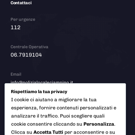
Contattaci
Per urgenze
112
Centrale Operativa
06.7919104
Email
info@polizialocaleciampino.it
Rispettiamo la tua privacy
I cookie ci aiutano a migliorare la tua
esperienza, fornire contenuti personalizzati e
© 2026 Polizia Locale del Comune di Ciampino (Roma). Tutti
analizzare il traffico. Puoi scegliere quali
i diritti riservati
cookie consentire cliccando su
Personalizza
.
Clicca su
Accetta Tutti
per acconsentire o su