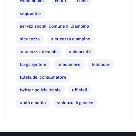
radiomobile
reato
roma
sequestro
servizi sociali Comune di Ciampino
sicurezza
sicurezza ciampino
sicurezza stradale
solidarietà
targa system
telecamere
telelaser
tutela del consumatore
twitter polizia locale
ufficiali
unità cinofila
violenza di genere