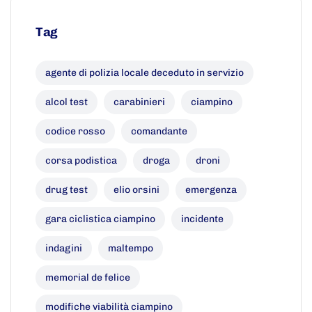
Tag
agente di polizia locale deceduto in servizio
alcol test
carabinieri
ciampino
codice rosso
comandante
corsa podistica
droga
droni
drug test
elio orsini
emergenza
gara ciclistica ciampino
incidente
indagini
maltempo
memorial de felice
modifiche viabilità ciampino