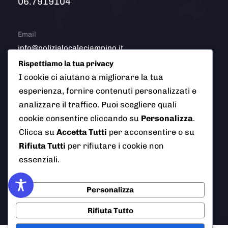
06.7919104
Email
info@polizialocaleciampino.it
Rispettiamo la tua privacy
I cookie ci aiutano a migliorare la tua
esperienza, fornire contenuti personalizzati e
© 2026 Polizia Locale del Comune di Ciampino (Roma). Tutti
analizzare il traffico. Puoi scegliere quali
i diritti riservati
cookie consentire cliccando su
Personalizza
.
Clicca su
Accetta Tutti
per acconsentire o su
Rifiuta Tutti
per rifiutare i cookie non
essenziali.
AI Info
Privacy Policy
Note Legali
Cookie Policy
Credits
Personalizza
Rifiuta Tutto