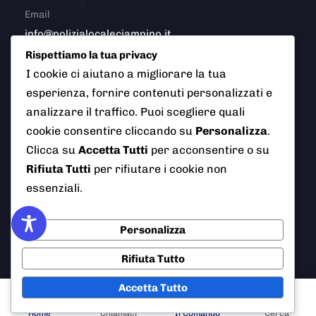
Email
info@polizialocaleciampino.it
Rispettiamo la tua privacy
I cookie ci aiutano a migliorare la tua
esperienza, fornire contenuti personalizzati e
© 2026 Polizia Locale del Comune di Ciampino (Roma). Tutti
analizzare il traffico. Puoi scegliere quali
i diritti riservati
cookie consentire cliccando su
Personalizza
.
Clicca su
Accetta Tutti
per acconsentire o su
Rifiuta Tutti
per rifiutare i cookie non
essenziali.
AI Info
Privacy Policy
Note Legali
Cookie Policy
Credits
Personalizza
Rifiuta Tutto
Accetta Tutto
Home
Chiamaci
Il Comando
Cerca