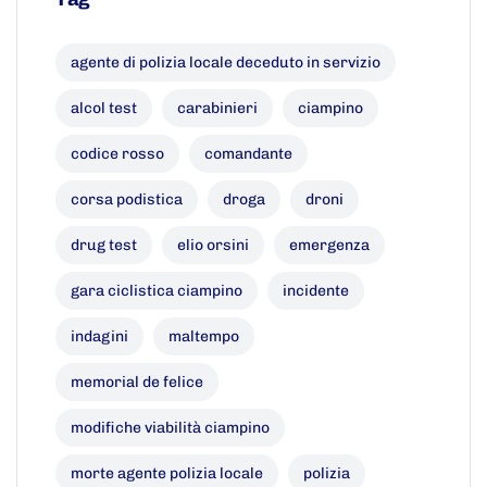
agente di polizia locale deceduto in servizio
alcol test
carabinieri
ciampino
codice rosso
comandante
corsa podistica
droga
droni
drug test
elio orsini
emergenza
gara ciclistica ciampino
incidente
indagini
maltempo
memorial de felice
modifiche viabilità ciampino
morte agente polizia locale
polizia