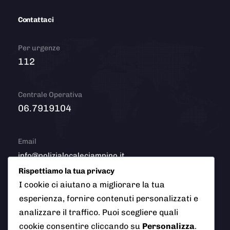
Contattaci
Per urgenze
112
Centrale Operativa
06.7919104
Email
info@polizialocaleciampino.it
Rispettiamo la tua privacy
I cookie ci aiutano a migliorare la tua
esperienza, fornire contenuti personalizzati e
© 2026 Polizia Locale del Comune di Ciampino (Roma). Tutti
analizzare il traffico. Puoi scegliere quali
i diritti riservati
cookie consentire cliccando su
Personalizza
.