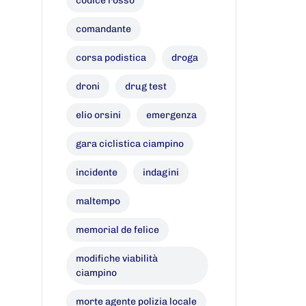
codice rosso
comandante
corsa podistica
droga
droni
drug test
elio orsini
emergenza
gara ciclistica ciampino
incidente
indagini
maltempo
memorial de felice
modifiche viabilità
ciampino
morte agente polizia locale