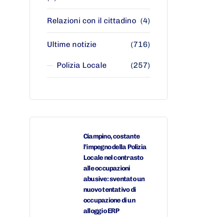
Relazioni con il cittadino
(4)
Ultime notizie
(716)
Polizia Locale
(257)
Ciampino, costante
l’impegno della Polizia
Locale nel contrasto
alle occupazioni
abusive: sventato un
nuovo tentativo di
occupazione di un
alloggio ERP