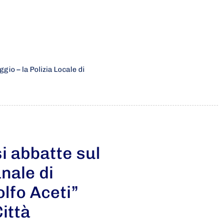
io – la Polizia Locale di
i abbatte sul
nale di
olfo Aceti”
Città