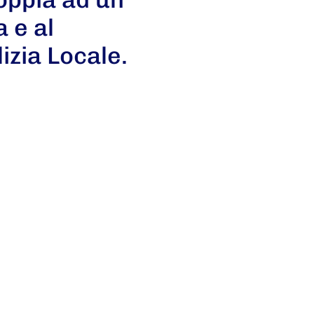
 e al
izia Locale.