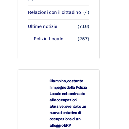
Relazioni con il cittadino
(4)
Ultime notizie
(716)
Polizia Locale
(257)
Ciampino, costante
l’impegno della Polizia
Locale nel contrasto
alle occupazioni
abusive: sventato un
nuovo tentativo di
occupazione di un
alloggio ERP