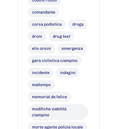
codice rosso
comandante
corsa podistica
droga
droni
drug test
elio orsini
emergenza
gara ciclistica ciampino
incidente
indagini
maltempo
memorial de felice
modifiche viabilità
ciampino
morte agente polizia locale