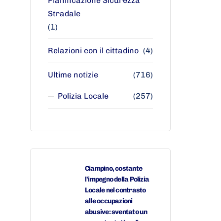
Pianificazione Sicurezza
Stradale
(1)
Relazioni con il cittadino
(4)
Ultime notizie
(716)
Polizia Locale
(257)
Ciampino, costante
l’impegno della Polizia
Locale nel contrasto
alle occupazioni
abusive: sventato un