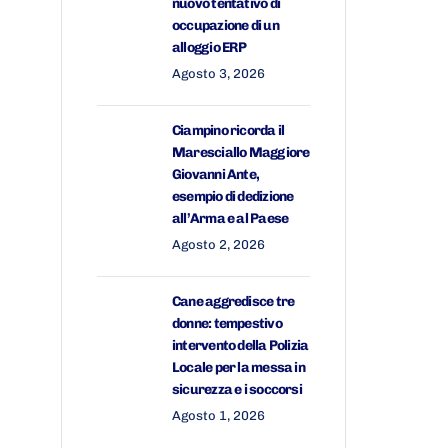
nuovo tentativo di
occupazione di un
alloggio ERP
Agosto 3, 2026
Ciampino ricorda il
Maresciallo Maggiore
Giovanni Ante,
esempio di dedizione
all’Arma e al Paese
Agosto 2, 2026
Cane aggredisce tre
donne: tempestivo
intervento della Polizia
Locale per la messa in
sicurezza e i soccorsi
Agosto 1, 2026