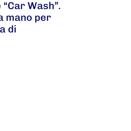
e “Car Wash”.
 a mano per
a di