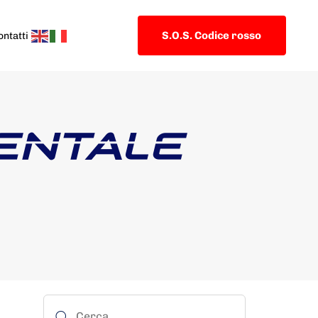
S.O.S. Codice rosso
ontatti
ENTALE