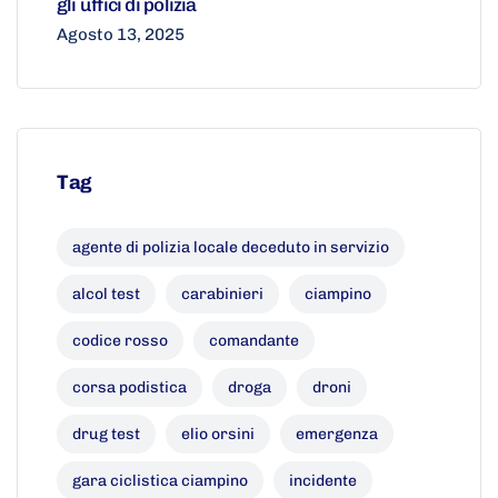
gli uffici di polizia
Agosto 13, 2025
Tag
agente di polizia locale deceduto in servizio
alcol test
carabinieri
ciampino
codice rosso
comandante
corsa podistica
droga
droni
drug test
elio orsini
emergenza
gara ciclistica ciampino
incidente