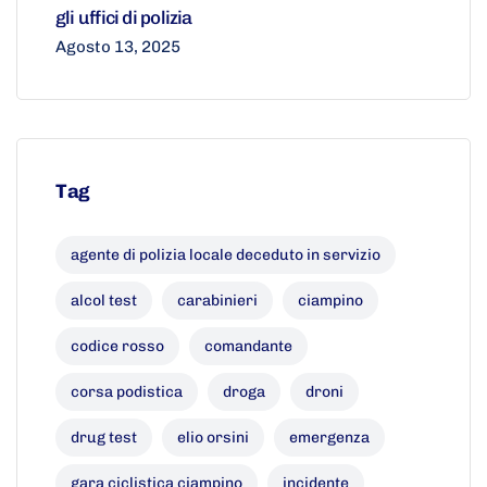
gli uffici di polizia
Agosto 13, 2025
Tag
agente di polizia locale deceduto in servizio
alcol test
carabinieri
ciampino
codice rosso
comandante
corsa podistica
droga
droni
drug test
elio orsini
emergenza
gara ciclistica ciampino
incidente