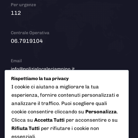
Per urgenze
112
Centrale Operativa
06.7919104
Email
info@polizialocaleciampino.it
Rispettiamo la tua privacy
I cookie ci aiutano a migliorare la tua
esperienza, fornire contenuti personalizzati e
© 2026 Polizia Locale del Comune di Ciampino (Roma). Tutti
analizzare il traffico. Puoi scegliere quali
i diritti riservati
cookie consentire cliccando su
Personalizza
.
Clicca su
Accetta Tutti
per acconsentire o su
Rifiuta Tutti
per rifiutare i cookie non
essenziali.
AI Info
Privacy Policy
Note Legali