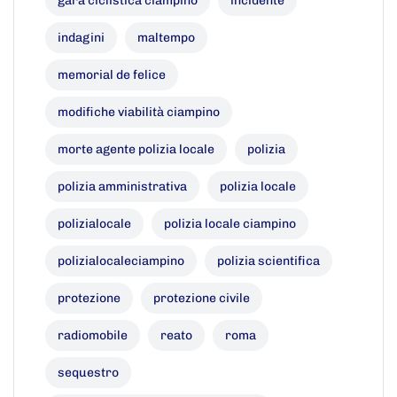
gara ciclistica ciampino
incidente
indagini
maltempo
memorial de felice
modifiche viabilità ciampino
morte agente polizia locale
polizia
polizia amministrativa
polizia locale
polizialocale
polizia locale ciampino
polizialocaleciampino
polizia scientifica
protezione
protezione civile
radiomobile
reato
roma
sequestro