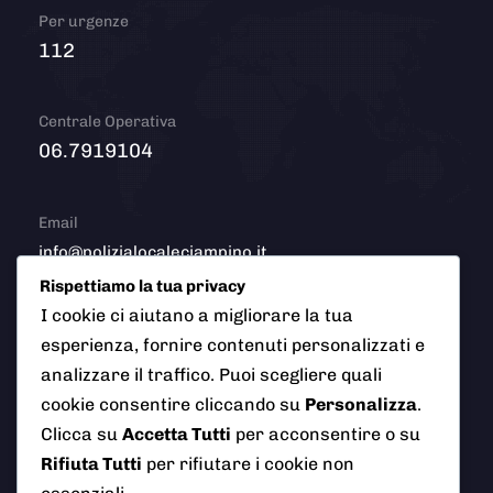
Per urgenze
112
Centrale Operativa
06.7919104
Email
info@polizialocaleciampino.it
Rispettiamo la tua privacy
I cookie ci aiutano a migliorare la tua
esperienza, fornire contenuti personalizzati e
© 2026 Polizia Locale del Comune di Ciampino (Roma). Tutti
analizzare il traffico. Puoi scegliere quali
i diritti riservati
cookie consentire cliccando su
Personalizza
.
Clicca su
Accetta Tutti
per acconsentire o su
Rifiuta Tutti
per rifiutare i cookie non
AI Info
Privacy Policy
Note Legali