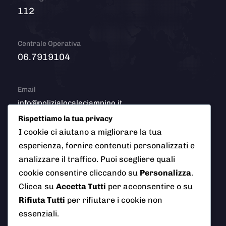
112
Centrale Operativa
06.7919104
Email
info@polizialocaleciampino.it
Rispettiamo la tua privacy
I cookie ci aiutano a migliorare la tua
esperienza, fornire contenuti personalizzati e
© 2026 Polizia Locale del Comune di Ciampino (Roma). Tutti
analizzare il traffico. Puoi scegliere quali
i diritti riservati
cookie consentire cliccando su
Personalizza
.
Clicca su
Accetta Tutti
per acconsentire o su
Rifiuta Tutti
per rifiutare i cookie non
essenziali.
AI Info
Privacy Policy
Note Legali