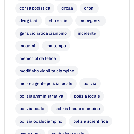
corsa podistica
droga
droni
drug test
elio orsini
emergenza
gara ciclistica ciampino
incidente
indagini
maltempo
memorial de felice
modifiche viabilità ciampino
morte agente polizia locale
polizia
polizia amministrativa
polizia locale
polizialocale
polizia locale ciampino
polizialocaleciampino
polizia scientifica
protezione
protezione civile