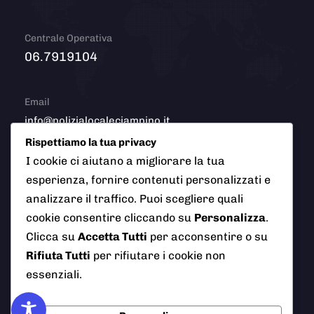
Centrale Operativa
06.7919104
Email
info@polizialocaleciampino.it
Rispettiamo la tua privacy
I cookie ci aiutano a migliorare la tua
esperienza, fornire contenuti personalizzati e
© 2026 Polizia Locale del Comune di Ciampino (Roma). Tutti
analizzare il traffico. Puoi scegliere quali
i diritti riservati
cookie consentire cliccando su
Personalizza
.
Clicca su
Accetta Tutti
per acconsentire o su
Rifiuta Tutti
per rifiutare i cookie non
AI Info
Privacy Policy
Note Legali
essenziali.
Cookie Policy
Credits