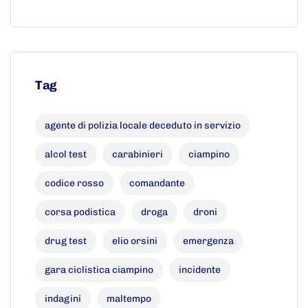
Tag
agente di polizia locale deceduto in servizio
alcol test
carabinieri
ciampino
codice rosso
comandante
corsa podistica
droga
droni
drug test
elio orsini
emergenza
gara ciclistica ciampino
incidente
indagini
maltempo