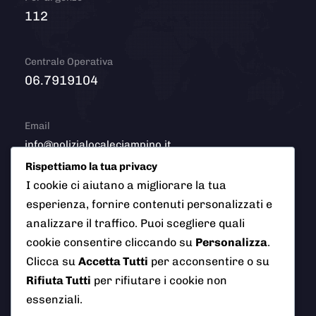
112
Centrale Operativa
06.7919104
Email
info@polizialocaleciampino.it
Rispettiamo la tua privacy
I cookie ci aiutano a migliorare la tua
esperienza, fornire contenuti personalizzati e
© 2026 Polizia Locale del Comune di Ciampino (Roma). Tutti
analizzare il traffico. Puoi scegliere quali
i diritti riservati
cookie consentire cliccando su
Personalizza
.
Clicca su
Accetta Tutti
per acconsentire o su
Rifiuta Tutti
per rifiutare i cookie non
essenziali.
AI Info
Privacy Policy
Note Legali