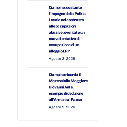
Ciampino, costante
l’impegno della Polizia
Locale nel contrasto
alle occupazioni
abusive: sventato un
nuovo tentativo di
occupazione di un
alloggio ERP
Agosto 3, 2026
Ciampino ricorda il
Maresciallo Maggiore
Giovanni Ante,
esempio di dedizione
all’Arma e al Paese
Agosto 2, 2026