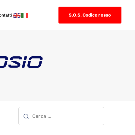
S.O.S. Codice rosso
ontatti
OSIO