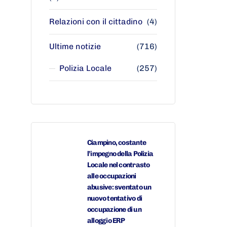
Relazioni con il cittadino
(4)
Ultime notizie
(716)
Polizia Locale
(257)
Ciampino, costante
l’impegno della Polizia
Locale nel contrasto
alle occupazioni
abusive: sventato un
nuovo tentativo di
occupazione di un
alloggio ERP