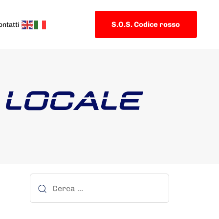
S.O.S. Codice rosso
ontatti
 LOCALE