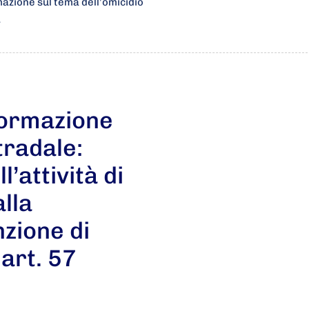
rmazione sul tema dell’omicidio
…
formazione
tradale:
’attività di
alla
nzione di
 art. 57