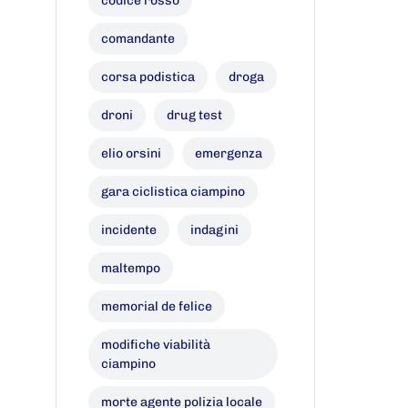
codice rosso
comandante
corsa podistica
droga
droni
drug test
elio orsini
emergenza
gara ciclistica ciampino
incidente
indagini
maltempo
memorial de felice
modifiche viabilità
ciampino
morte agente polizia locale