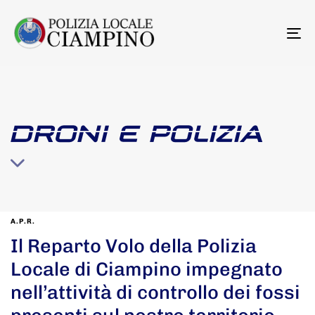
To
na
DRONI E POLIZIA
A.P.R.
Il Reparto Volo della Polizia
Locale di Ciampino impegnato
nell’attività di controllo dei fossi