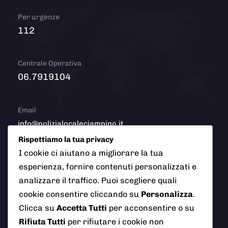
Per urgenze
112
Centrale Operativa
06.7919104
Email
info@polizialocaleciampino.it
Rispettiamo la tua privacy
I cookie ci aiutano a migliorare la tua
esperienza, fornire contenuti personalizzati e
© 2026 Polizia Locale del Comune di Ciampino (Roma). Tutti
analizzare il traffico. Puoi scegliere quali
i diritti riservati
cookie consentire cliccando su
Personalizza
.
Clicca su
Accetta Tutti
per acconsentire o su
Rifiuta Tutti
per rifiutare i cookie non