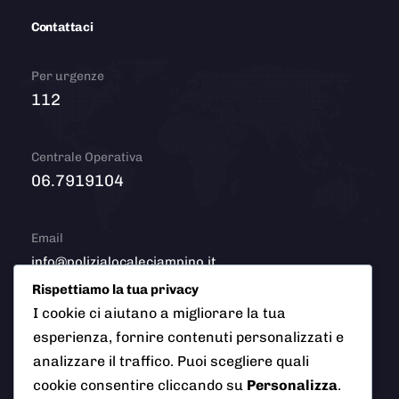
Contattaci
Per urgenze
112
Centrale Operativa
06.7919104
Email
info@polizialocaleciampino.it
Rispettiamo la tua privacy
I cookie ci aiutano a migliorare la tua
esperienza, fornire contenuti personalizzati e
© 2026 Polizia Locale del Comune di Ciampino (Roma). Tutti
analizzare il traffico. Puoi scegliere quali
i diritti riservati
cookie consentire cliccando su
Personalizza
.