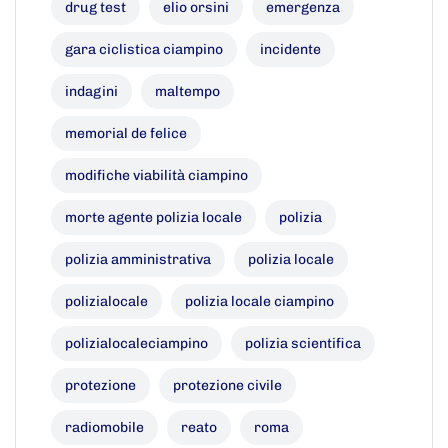
drug test
elio orsini
emergenza
gara ciclistica ciampino
incidente
indagini
maltempo
memorial de felice
modifiche viabilità ciampino
morte agente polizia locale
polizia
polizia amministrativa
polizia locale
polizialocale
polizia locale ciampino
polizialocaleciampino
polizia scientifica
protezione
protezione civile
radiomobile
reato
roma