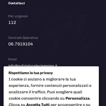
Contattaci
Per urgenze
112
Centrale Operativa
06.7919104
Email
info@polizialocaleciampino.it
Rispettiamo la tua privacy
I cookie ci aiutano a migliorare la tua
esperienza, fornire contenuti personalizzati e
© 2026 Polizia Locale del Comune di Ciampino (Roma). Tutti
analizzare il traffico. Puoi scegliere quali
i diritti riservati
cookie consentire cliccando su
Personalizza
.
Clicca su
Accetta Tutti
per acconsentire o su