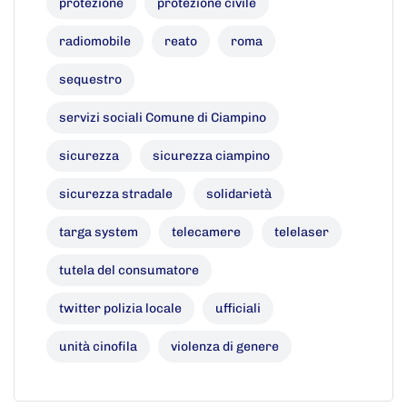
protezione
protezione civile
radiomobile
reato
roma
sequestro
servizi sociali Comune di Ciampino
sicurezza
sicurezza ciampino
sicurezza stradale
solidarietà
targa system
telecamere
telelaser
tutela del consumatore
twitter polizia locale
ufficiali
unità cinofila
violenza di genere