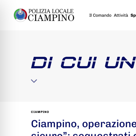
Il Comando
Attività
Sp
DI CUI U
CIAMPINO
Ciampino, operazion
sicuro”: sequestrati 