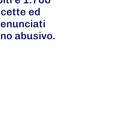
ccette ed
 denunciati
uno abusivo.