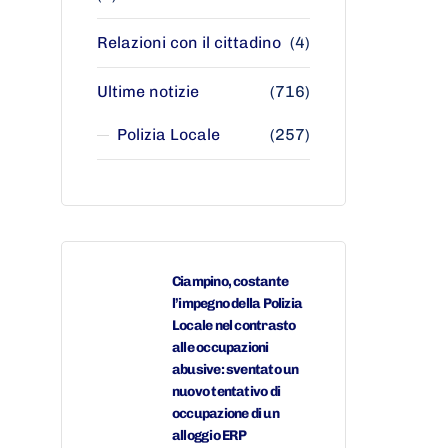
Relazioni con il cittadino
(4)
Ultime notizie
(716)
Polizia Locale
(257)
Ciampino, costante
l’impegno della Polizia
Locale nel contrasto
alle occupazioni
abusive: sventato un
nuovo tentativo di
occupazione di un
alloggio ERP