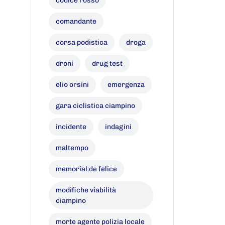
codice rosso
comandante
corsa podistica
droga
droni
drug test
elio orsini
emergenza
gara ciclistica ciampino
incidente
indagini
maltempo
memorial de felice
modifiche viabilità
ciampino
morte agente polizia locale