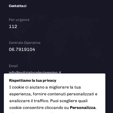
Contattaci
Per urgenze
112
Centrale Operativa
06.7919104
Email
info@polizialocaleciampino.it
Rispettiamo la tua privacy
I cookie ci aiutano a migliorare la tua
esperienza, fornire contenuti personalizzati e
© 2026 Polizia Locale del Comune di Ciampino (Roma). Tutti
analizzare il traffico. Puoi scegliere quali
i diritti riservati
cookie consentire cliccando su
Personalizza
.