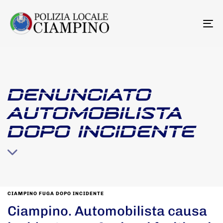
To
na
DENUNCIATO
AUTOMOBILISTA
DOPO INCIDENTE
CIAMPINO FUGA DOPO INCIDENTE
Ciampino. Automobilista causa