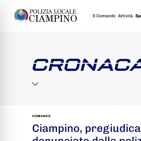
Il Comando
Attività
Sp
CRONAC
COMANDO
Ciampino, pregiudica
denunciato dalla poliz