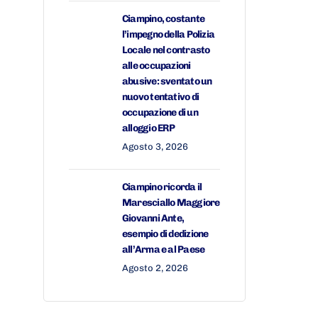
Ciampino, costante
l’impegno della Polizia
Locale nel contrasto
alle occupazioni
abusive: sventato un
nuovo tentativo di
occupazione di un
alloggio ERP
Agosto 3, 2026
Ciampino ricorda il
Maresciallo Maggiore
Giovanni Ante,
esempio di dedizione
all’Arma e al Paese
Agosto 2, 2026