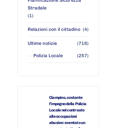
Pianificazione Sicurezza
Stradale
(1)
Relazioni con il cittadino
(4)
Ultime notizie
(716)
Polizia Locale
(257)
Ciampino, costante
l’impegno della Polizia
Locale nel contrasto
alle occupazioni
abusive: sventato un