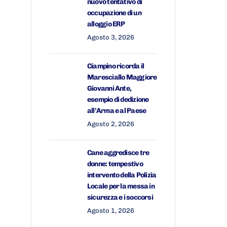
nuovo tentativo di
occupazione di un
alloggio ERP
Agosto 3, 2026
Ciampino ricorda il
Maresciallo Maggiore
Giovanni Ante,
esempio di dedizione
all’Arma e al Paese
Agosto 2, 2026
Cane aggredisce tre
donne: tempestivo
intervento della Polizia
Locale per la messa in
sicurezza e i soccorsi
Agosto 1, 2026