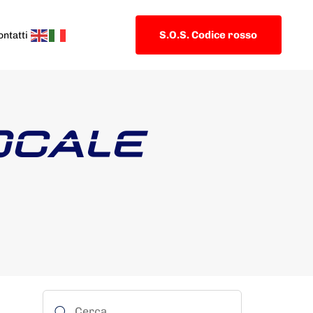
S.O.S. Codice rosso
ontatti
LOCALE