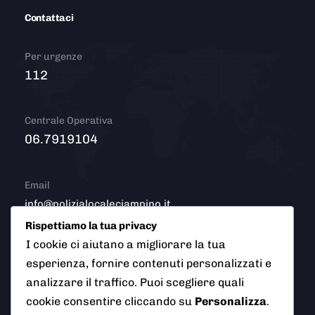
Contattaci
Per urgenze
112
Centrale Operativa
06.7919104
Email
info@polizialocaleciampino.it
Rispettiamo la tua privacy
I cookie ci aiutano a migliorare la tua
esperienza, fornire contenuti personalizzati e
© 2026 Polizia Locale del Comune di Ciampino (Roma). Tutti
analizzare il traffico. Puoi scegliere quali
i diritti riservati
cookie consentire cliccando su
Personalizza
.