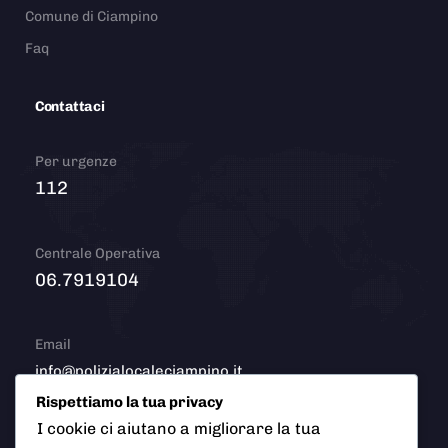
Comune di Ciampino
Faq
Contattaci
Per urgenze
112
Centrale Operativa
06.7919104
Email
info@polizialocaleciampino.it
Rispettiamo la tua privacy
I cookie ci aiutano a migliorare la tua