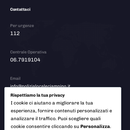
Contattaci
Per urgenze
112
Centrale Operativa
06.7919104
Email
info@polizialocaleciampino.it
Rispettiamo la tua privacy
I cookie ci aiutano a migliorare la tua
esperienza, fornire contenuti personalizzati e
© 2026 Polizia Locale del Comune di Ciampino (Roma). Tutti
analizzare il traffico. Puoi scegliere quali
i diritti riservati
cookie consentire cliccando su
Personalizza
.