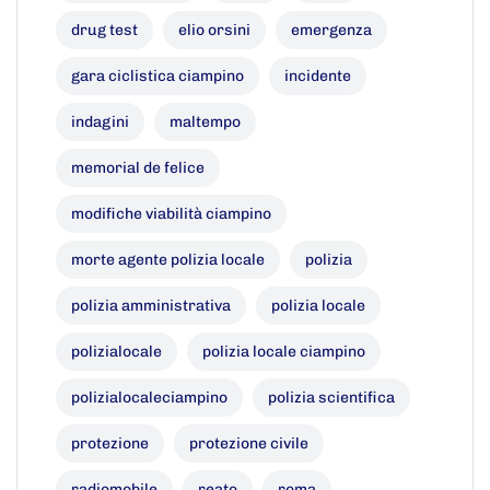
drug test
elio orsini
emergenza
gara ciclistica ciampino
incidente
indagini
maltempo
memorial de felice
modifiche viabilità ciampino
morte agente polizia locale
polizia
polizia amministrativa
polizia locale
polizialocale
polizia locale ciampino
polizialocaleciampino
polizia scientifica
protezione
protezione civile
radiomobile
reato
roma