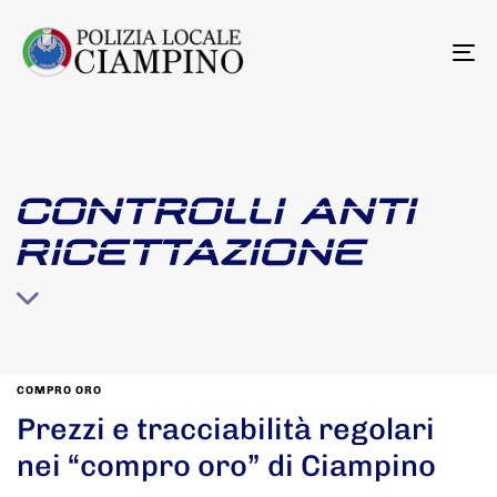
To
na
CONTROLLI ANTI
RICETTAZIONE
COMPRO ORO
Prezzi e tracciabilità regolari
nei “compro oro” di Ciampino