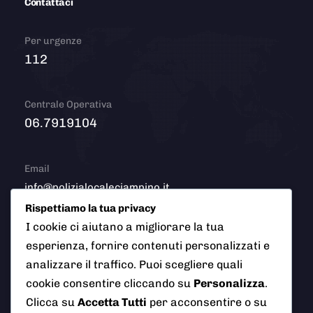
Contattaci
Per urgenze
112
Centrale Operativa
06.7919104
Email
info@polizialocaleciampino.it
Rispettiamo la tua privacy
I cookie ci aiutano a migliorare la tua
esperienza, fornire contenuti personalizzati e
© 2026 Polizia Locale del Comune di Ciampino (Roma). Tutti
analizzare il traffico. Puoi scegliere quali
i diritti riservati
cookie consentire cliccando su
Personalizza
.
Clicca su
Accetta Tutti
per acconsentire o su