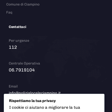
Comune di Ciampino
Faq
Contattaci
Per urgenze
112
Centrale Operativa
06.7919104
Email
info@polizialocaleciampino.it
Rispettiamo la tua privacy
I cookie ci aiutano a migliorare la tua