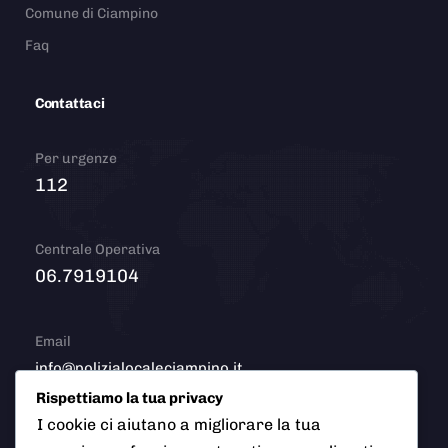
Comune di Ciampino
Faq
Contattaci
Per urgenze
112
Centrale Operativa
06.7919104
Email
info@polizialocaleciampino.it
Rispettiamo la tua privacy
I cookie ci aiutano a migliorare la tua