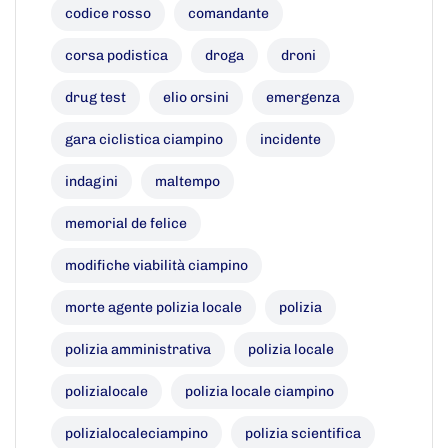
codice rosso
comandante
corsa podistica
droga
droni
drug test
elio orsini
emergenza
gara ciclistica ciampino
incidente
indagini
maltempo
memorial de felice
modifiche viabilità ciampino
morte agente polizia locale
polizia
polizia amministrativa
polizia locale
polizialocale
polizia locale ciampino
polizialocaleciampino
polizia scientifica