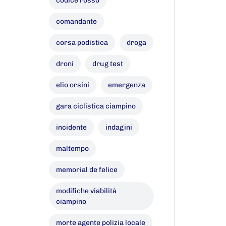
codice rosso
comandante
corsa podistica
droga
droni
drug test
elio orsini
emergenza
gara ciclistica ciampino
incidente
indagini
maltempo
memorial de felice
modifiche viabilità
ciampino
morte agente polizia locale