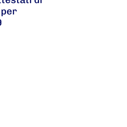
 per
9