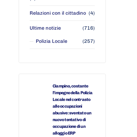
Relazioni con il cittadino
(4)
Ultime notizie
(716)
Polizia Locale
(257)
Ciampino, costante
l’impegno della Polizia
Locale nel contrasto
alle occupazioni
abusive: sventato un
nuovo tentativo di
occupazione di un
alloggio ERP