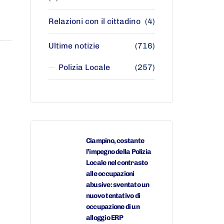
Relazioni con il cittadino
(4)
Ultime notizie
(716)
Polizia Locale
(257)
Ciampino, costante
l’impegno della Polizia
Locale nel contrasto
alle occupazioni
abusive: sventato un
nuovo tentativo di
occupazione di un
alloggio ERP