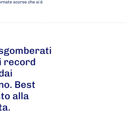
ornate scorse che si è
 sgomberati
i record
dai
no. Best
to alla
ta.