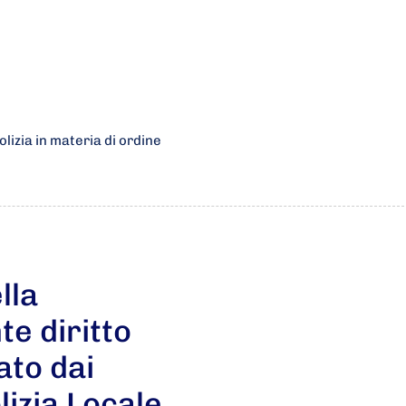
lizia in materia di ordine
lla
te diritto
ato dai
lizia Locale