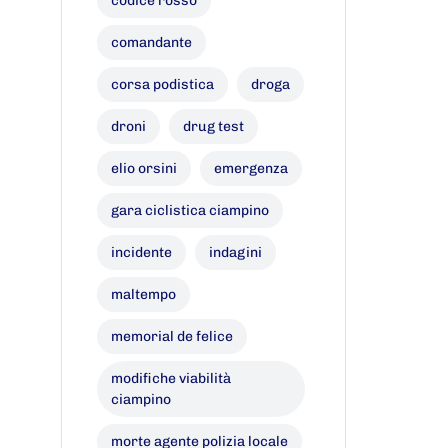
codice rosso
comandante
corsa podistica
droga
droni
drug test
elio orsini
emergenza
gara ciclistica ciampino
incidente
indagini
maltempo
memorial de felice
modifiche viabilità
ciampino
morte agente polizia locale