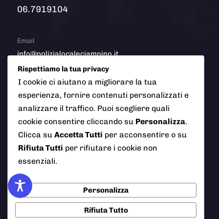
06.7919104
Email
info@polizialocaleciampino.it
Rispettiamo la tua privacy
I cookie ci aiutano a migliorare la tua
esperienza, fornire contenuti personalizzati e
© 2026 Polizia Locale del Comune di Ciampino (Roma). Tutti
analizzare il traffico. Puoi scegliere quali
i diritti riservati
cookie consentire cliccando su
Personalizza
.
Clicca su
Accetta Tutti
per acconsentire o su
Rifiuta Tutti
per rifiutare i cookie non
AI Info
Privacy Policy
Note Legali
essenziali.
Cookie Policy
Credits
Personalizza
Rifiuta Tutto