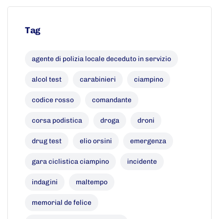
Tag
agente di polizia locale deceduto in servizio
alcol test
carabinieri
ciampino
codice rosso
comandante
corsa podistica
droga
droni
drug test
elio orsini
emergenza
gara ciclistica ciampino
incidente
indagini
maltempo
memorial de felice